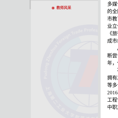
多媒
教师风采
的全
市教
业立
《旅
成市
断尝
年，
拥有
等多
20
工程
中职