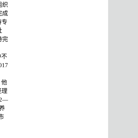
组织
完成
游专
社
持完
。
中不
17
，他
经理
2—
养
市