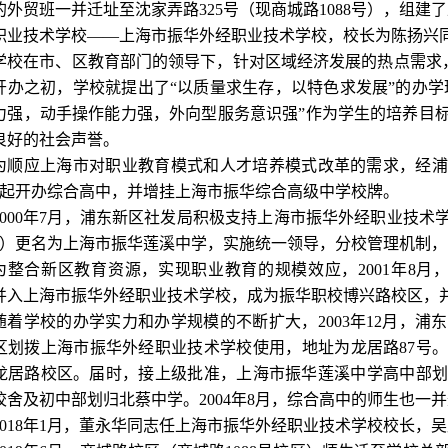
的外贸班一并迁址至沈家弄路325号（现商城路1088号），组
职业技术学校——上海市振华外经职业技术学校，校长为陈扬兴
学校在市、区教育部门的领导下，针对区域经济发展的热点需求，开
开办之初，学校就提出了“以质量求生存，以特色求发展”的办学
力强，动手操作能力强，外向型服务意识强”作为学生的培养目
良好的社会声誉。
为顺应上海市对职业教育模式和人才培养模式改革的需求，经浦东
月起开办综合高中，并增挂上海市振华综合高级中学校牌。
2000年7月，浦东新区社发局积极支持上海市振华外经职业技
3号）更名为上海市振华莲溪中学，实施统一领导，分校管理机制
为整合新区教育资源，实现职业教育的规模效应，2001年8月
并入上海市振华外经职业技术学校，成为振华职校博兴路校区，
随着学校的办学实力和办学规模的不断扩大，2003年12月，
区划拨上海市振华外经职业技术学校使用，地址为龙居路87号。
龙居路校区。届时，接上级批准，上海市振华莲溪中学高中部划
校舍及初中部划归北蔡中学。2004年8月，综合高中的师生也一
2018年1月，董永华同志任上海市振华外经职业技术学校校长，