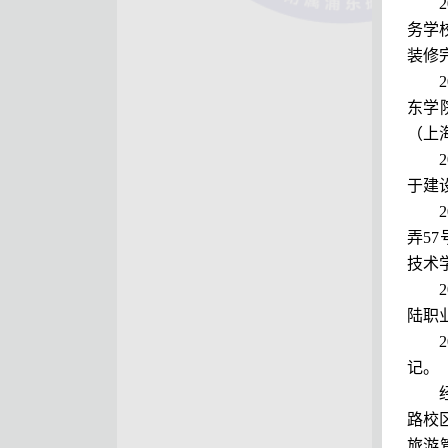
务学
装修
东学
（上
于建
弄5
技术
陆职
记。
路校
旅游