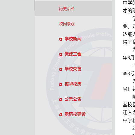
中学
历史沿革
才的
校园景观
业。
达能
学校新闻
得了
党建工会
年6
学校荣誉
49
振华校历
号）
公示公告
套校
迁入
示范校建设
中学