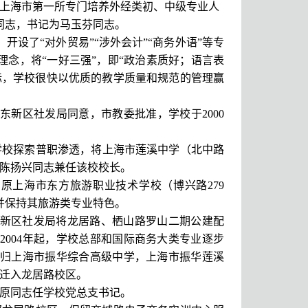
建了上海市第一所专门培养外经类初、中级专业人
同志，书记为马玉芬同志。
设了“对外贸易”“涉外会计”“商务外语”等专
理念，将“一好三强”，即“政治素质好；语言表
标，学校很快以优质的教学质量和规范的管理赢
新区社发局同意，市教委批准，学校于2000
术学校探索普职渗透，将上海市莲溪中学（北中路
，陈扬兴同志兼任该校校长。
，原上海市东方旅游职业技术学校（博兴路279
并保持其旅游类专业特色。
浦东新区社发局将龙居路、栖山路罗山二期公建配
2004年起，学校总部和国际商务大类专业逐步
归上海市振华综合高级中学，上海市振华莲溪
并迁入龙居路校区。
吴原同志任学校党总支书记。