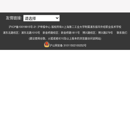
友情链接:
沪ICP备10019915号-21 沪举报中心 版权所有©上海第二工业大学附属浦东振华外经职业技术学校
浦东北路校区：浦东北路1010号 新金桥路校区：新金桥路1811号 博兴路校区：博兴路279号
联系我们
(建议使用谷歌、火狐或者IE10及以上版本的浏览器访问该网站)
沪公网安备 31011502100252号